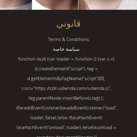
تأشيرة البدء.
قانوني
Terms & Conditions
سياسة خاصة
(function (w,d) {var loader = function () {var s =
d.createElement("script"), tag =
d.getElementsByTagName("script")[0];
s.src="https://cdn.iubenda.com/iubenda.js";
tag.parentNode.insertBefore(s,tag);};
if(w.addEventListener){w.addEventListener("load",
loader, false);}else if(w.attachEvent)