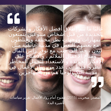
و
شروط
ك
غالبًا ما يتم إطلاق أفضل الأفكار والشركات
الجديدة من قبل أشخاص متنوعين يتمتعون
بمهارات ووجهات نظر مختلفة ويختلطون
مع بعضهم البعض في مدينة عالمية مثل
لندن ، جنبًا إلى جنب مع توفر رأس المال ،
ومناخ الأعمال الملائم ، والانفتاح على
الأفكار الجديدة والاستعداد لتحمل المخاطر.
انظروا فقط إلى عدد من رواد الأعمال في
مدينة التكنولوجيا هم من المهاجرين ...
المصدر: ميجريت (2015). مفتوح أمام رواد الأعمال: تقرير سياسات