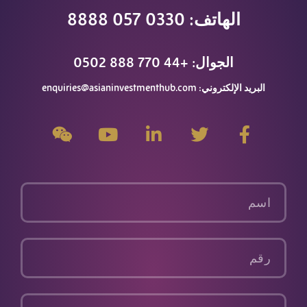
اتصل بنا
الهاتف: 0330 057 8888
الجوال: +44 770 888 0502
البريد الإلكتروني:
enquiries@asianinvestmenthub.com
م
ت
ت
م
و
و
و
ا
و
ى
ق
ي
ب
ق
ش
ع
ت
ع
ع
ي
ا
ر
ن
ي
ن
اسم
ل
ي
و
ت
ع
ت
و
ل
ي
رقم
ا
ى
و