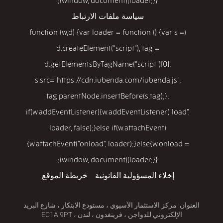
{w.attachEvent("onload", loader);}else{w.onload =
loader;}})(window, document);
سياسة ملفات الارتباط
(function (w,d) {var loader = function () {var s =
d.createElement("script"), tag =
d.getElementsByTagName("script")[0];
s.src="https://cdn.iubenda.com/iubenda.js";
tag.parentNode.insertBefore(s,tag);};
if(w.addEventListener){w.addEventListener("load",
loader, false);}else if(w.attachEvent)
{w.attachEvent("onload", loader);}else{w.onload =
loader;}})(window, document);
إخلاء المسؤولية القانونية
خريطة الموقع