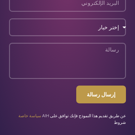
ص
ب
ل
البريد
ا
الإلكتروني
ل
ا
إختر
ج
خيار
ت
م
رسالة
ا
ع
ي
ا
ل
ف
ي
إرسال رسالة
س
ب
عن طريق تقديم هذا النموذج فإنك توافق على AIH
سياسة خاصة