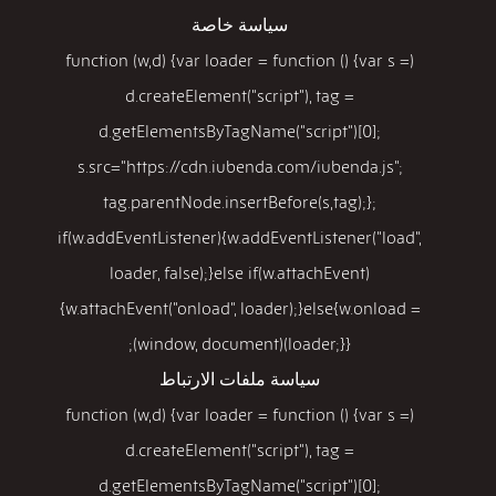
سياسة خاصة
(function (w,d) {var loader = function () {var s =
d.createElement("script"), tag =
d.getElementsByTagName("script")[0];
s.src="https://cdn.iubenda.com/iubenda.js";
tag.parentNode.insertBefore(s,tag);};
if(w.addEventListener){w.addEventListener("load",
loader, false);}else if(w.attachEvent)
{w.attachEvent("onload", loader);}else{w.onload =
loader;}})(window, document);
سياسة ملفات الارتباط
(function (w,d) {var loader = function () {var s =
d.createElement("script"), tag =
d.getElementsByTagName("script")[0];