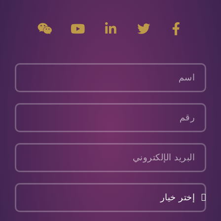
م
ت
ت
م
و
و
و
ا
و
ى
ق
ي
ب
ق
ش
ع
ت
ع
ع
ي
ا
ر
ن
ي
ن
اسم
ل
ي
و
ت
ع
ت
و
ل
ي
رقم
ا
ى
و
ص
ب
ل
البريد
ا
الإلكتروني
ل
ا
إختر
ج
خيار
ت
م