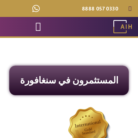
خطي
0330 057 8888
لى
لمحتوى
المستثمرون في سنغافورة