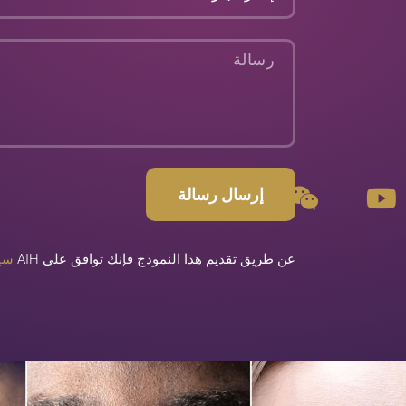
م
و
و
ى
ق
ش
رسالة
ع
ي
ي
ن
و
ت
ي
إرسال رسالة
و
ب
عن طريق تقديم هذا النموذج فإنك توافق على AIH
سي