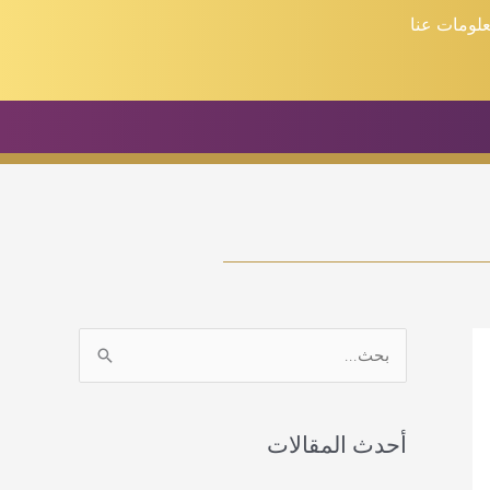
لومات عنا
م
اتصل
ا
ل
ب
أحدث المقالات
ح