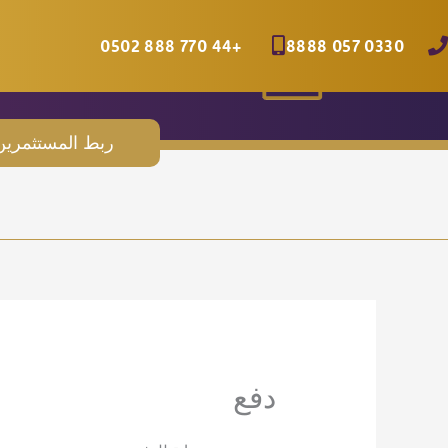
خطي
لى
+44 770 888 0502
0330 057 8888
لمحتوى
المستثمرين
ر
ربط المستثمرين 
دفع