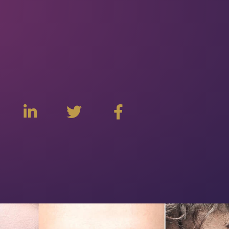
م
ت
ت
و
و
ا
ق
ي
ب
ع
ت
ع
ا
ر
ن
ل
ي
ت
ع
و
ل
ا
ى
ص
ل
ا
ل
ا
ج