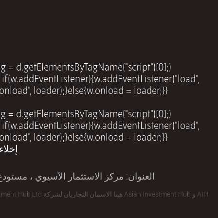
, tag = d.getElementsByTagName("script")[0];
 if(w.addEventListener){w.addEventListener("load",
oader);}else{w.onload = loader;}})(window, document);
, tag = d.getElementsByTagName("script")[0];
 if(w.addEventListener){w.addEventListener("load",
oader);}else{w.onload = loader;}})(window, document);
إخلاء
العنوان: مركز الاستثمار الآسيوي ، مستودع الاب
AIH و Asian Investment Hub هما الاسمان التجاريان لشركة Asian Investment Hub Ltd (رقم الشركة 0922 6515) المسجلة في إنجلترا وويلز حقوق الطبع والنشر © 2019. جميع الحقوق محفوظة.