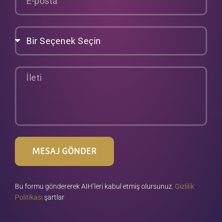
posta
Bir
Seçenek
Seçin
İleti
MESAJ GÖNDER
Bu formu göndererek AIH’leri kabul etmiş olursunuz.
Gizlilik
Politikası
şartlar