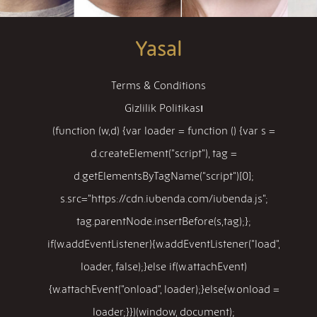
Yasal
Terms & Conditions
Gizlilik Politikası
(function (w,d) {var loader = function () {var s =
d.createElement("script"), tag =
d.getElementsByTagName("script")[0];
s.src="https://cdn.iubenda.com/iubenda.js";
tag.parentNode.insertBefore(s,tag);};
if(w.addEventListener){w.addEventListener("load",
loader, false);}else if(w.attachEvent)
{w.attachEvent("onload", loader);}else{w.onload =
loader;}})(window, document);