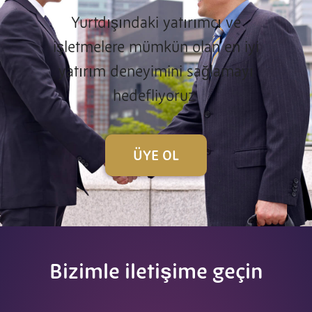
Yurtdışındaki yatırımcı ve
işletmelere mümkün olan en iyi
yatırım deneyimini sağlamayı
hedefliyoruz
ÜYE OL
Bizimle iletişime geçin