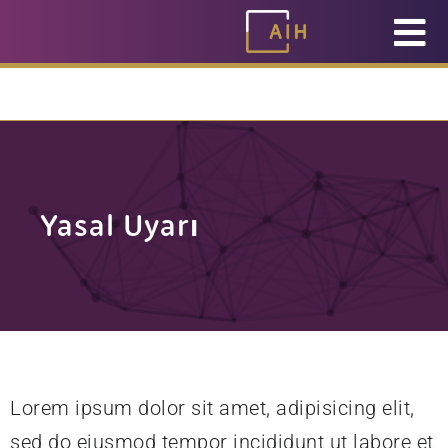
İçeriğe
0330 057 8888
geç
Yasal Uyarı
Lorem ipsum dolor sit amet, adipisicing elit,
sed do eiusmod tempor incididunt ut labore et