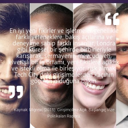
En iyi yeni fikirler ve işletmeler genellikle
farklı yeteneklere, bakış açılarına ve
deneyime sahip farklı insanlar, Londra
gibi küresel bir şehirde birbirleriyle
karışarak, sermayenin mevcudiyeti,
elverişli bir iş ortamı, yeni fikirlere açıklık
ve istekli olma ile birleşiyor. risk almak.
Tech City’deki girişimcilerden kaçının
göçmen olduğuna bakın.
Kaynak: Migreat (2015). Girişimcilere Açık: Başlangıç Vize
Politikaları Raporu.