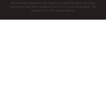
AIH ve Asian Investment Hub, İngiltere ve Galler'de kayıtlı olan Asian
Investment Hub Ltd'nin (Şirket No 0922 6515) ticari unvanlarıdır. Telif
Hakkı © 2019. Tüm Hakları Saklıdır.