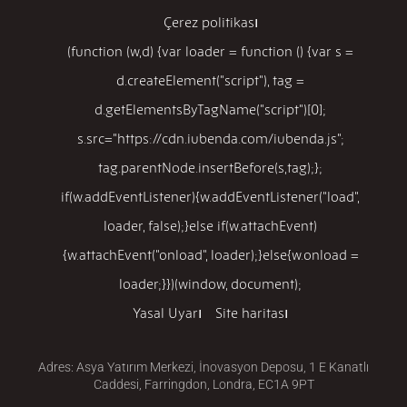
Çerez politikası
(function (w,d) {var loader = function () {var s =
d.createElement("script"), tag =
d.getElementsByTagName("script")[0];
s.src="https://cdn.iubenda.com/iubenda.js";
tag.parentNode.insertBefore(s,tag);};
if(w.addEventListener){w.addEventListener("load",
loader, false);}else if(w.attachEvent)
{w.attachEvent("onload", loader);}else{w.onload =
loader;}})(window, document);
Yasal Uyarı
Site haritası
Adres: Asya Yatırım Merkezi, İnovasyon Deposu, 1 E Kanatlı
Caddesi, Farringdon, Londra, EC1A 9PT