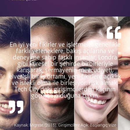
En iyi yeni fikirler ve işletmeler genellikle
farklı yeteneklere, bakış açılarına ve
deneyime sahip farklı insanlar, Londra
gibi küresel bir şehirde birbirleriyle
karışarak, sermayenin mevcudiyeti,
elverişli bir iş ortamı, yeni fikirlere açıklık
ve istekli olma ile birleşiyor. risk almak.
Tech City’deki girişimcilerden kaçının
göçmen olduğuna bakın.
Kaynak: Migreat (2015). Girişimcilere Açık: Başlangıç Vize