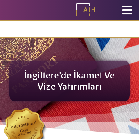
İçeriğe
0330 057 8888
geç
İngiltere'de İkamet Ve
Vize Yatırımları