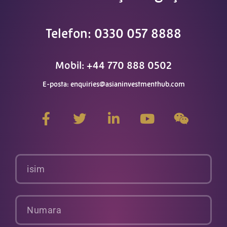
Telefon: 0330 057 8888
Mobil: +44 770 888 0502
E-posta:
enquiries@asianinvestmenthub.com
F
h
L
Y
W
a
e
i
o
e
c
y
n
u
i
e
e
k
t
x
b
c
e
u
i
isim
o
a
d
b
n
o
n
i
e
k
n
Numara