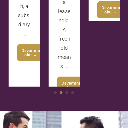
a
h, a
Devamını
lease
oku →
subsi
hold.
diary
A
...
freeh
old
Devamını
oku →
mean
s ...
Devamını
oku →