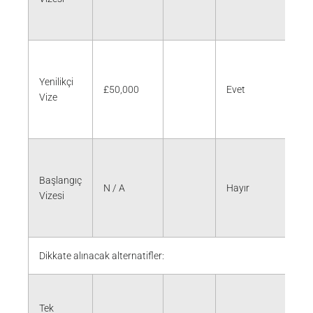
Yenilikçi
£50,000
Evet
Eve
Vize
Başlangıç
N / A
Hayır
Hay
Vizesi
Dikkate alınacak alternatifler:
Tek