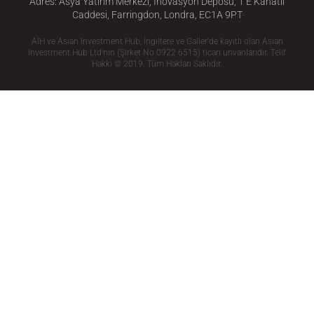
Adres: Asya Yatırım Merkezi, İnovasyon Deposu, 1 E Kanatlı
Caddesi, Farringdon, Londra, EC1A 9PT
AIH ve Asian Investment Hub, İngiltere ve Galler'de kayıtlı olan Asian
Investment Hub Ltd'nin (Şirket No 0922 6515) ticari unvanlarıdır. Telif
Hakkı © 2019. Tüm Hakları Saklıdır.