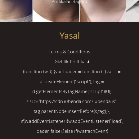
Politikaları Raporu.
Yasal
Terms & Conditions
Gizlilik Politikası
(function (w,d) {var loader = function () {var s =
d.createElement("script"), tag =
d.getElementsByTagName("script")[0];
s.src="https://cdn.iubenda.com/iubenda.js";
tag.parentNode.insertBefore(s,tag);};
if(w.addEventListener){w.addEventListener("load",
loader, false);}else if(w.attachEvent)