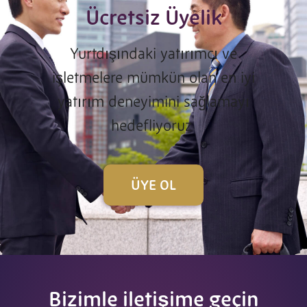
Ücretsiz Üyelik
Yurtdışındaki yatırımcı ve
işletmelere mümkün olan en iyi
yatırım deneyimini sağlamayı
hedefliyoruz
ÜYE OL
Bizimle iletişime geçin