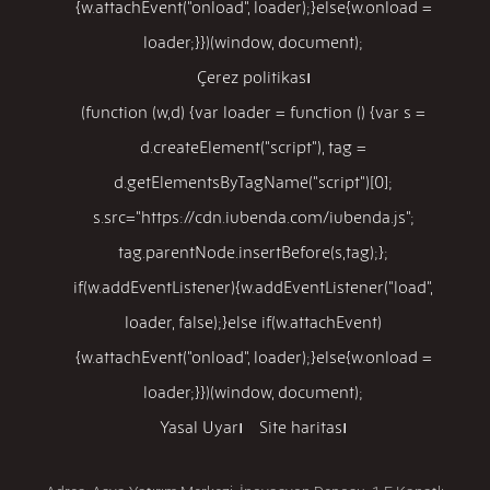
{w.attachEvent("onload", loader);}else{w.onload =
loader;}})(window, document);
Çerez politikası
(function (w,d) {var loader = function () {var s =
d.createElement("script"), tag =
d.getElementsByTagName("script")[0];
s.src="https://cdn.iubenda.com/iubenda.js";
tag.parentNode.insertBefore(s,tag);};
if(w.addEventListener){w.addEventListener("load",
loader, false);}else if(w.attachEvent)
{w.attachEvent("onload", loader);}else{w.onload =
loader;}})(window, document);
Yasal Uyarı
Site haritası