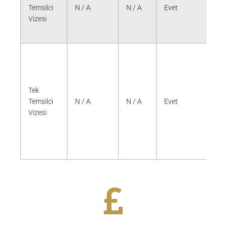
Temsilci
N / A
N / A
Evet
Eve
Vizesi
Tek
Temsilci
N / A
N / A
Evet
Eve
Vizesi
Daha fazlasını bul