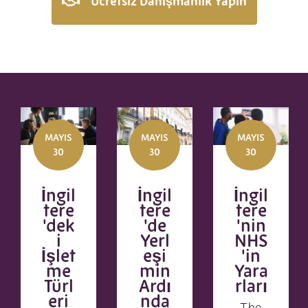
Ücretsiz Danışmanlık Yapın
MAYIS
MAYIS
MAYIS
30
30
30
İngil
İngil
İngil
tere
tere
tere
'dek
'de
'nin
i
Yerl
NHS
İşlet
eşi
'in
me
min
Yara
Türl
Ardı
rları
eri
nda
The