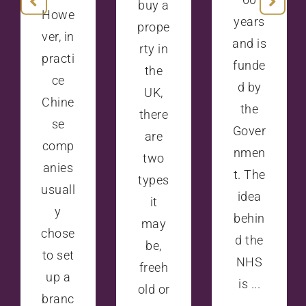
buy a
Howe
years
prope
ver, in
and is
rty in
practi
funde
the
ce
d by
UK,
Chine
the
there
se
Gover
are
comp
nmen
two
anies
t. The
types
usuall
idea
it
y
behin
may
chose
d the
be,
to set
NHS
freeh
up a
is ...
old or
branc