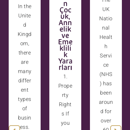
n
In the
Çoc
UK
uk,
Unite
Natio
Ann
d
elik
nal
ve
Kingd
Healt
Eme
om,
h
klili
there
k
Servi
Yara
are
ce
rları
many
(NHS
1.
differ
) has
Prope
ent
been
rty
types
aroun
Right
of
d for
s If
busin
over
you
ess.
60