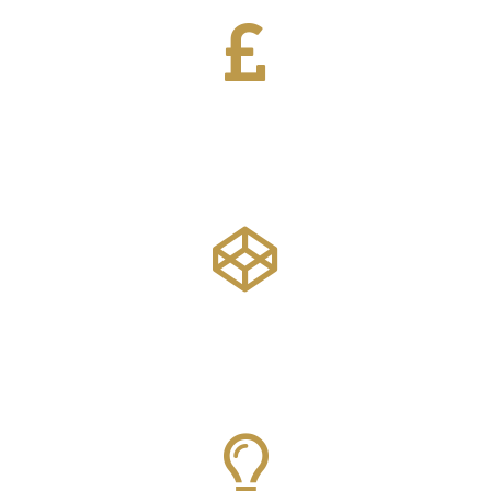
Daha fazlasını bul
1. kat
Yatırım Vizesi
Daha fazlasını bul
1. kat
Yenilik Vizesi