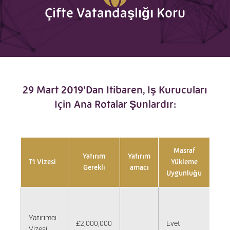
Çifte Vatandaşlığı Koru
29 Mart 2019'dan Itibaren, Iş Kurucuları
Için Ana Rotalar Şunlardır:
Masraf
Ail
Yatırım
Yatırım
T1 Vizesi
Yükleme
İz
Gerekli
amacı
Uygunluğu
Ver
Yatırımcı
£2,000,000
Evet
Eve
Vizesi