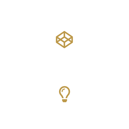
1. kat
Yatırım Vizesi
Daha fazlasını bul
1. kat
Yenilik Vizesi
Daha fazlasını bul
1. kat
Başlangıç Vize