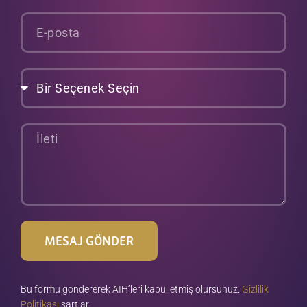
E-
posta
Bir
Seçenek
Seçin
İleti
MESAJ GÖNDER
Bu formu göndererek AIH’leri kabul etmiş olursunuz.
Gizlilik
Politikası
şartlar