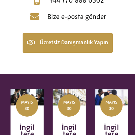
+44 770 888 0502
Bize e-posta gönder
Ücretsiz Danışmanlık Yapın
MAYIS
MAYIS
MAYIS
30
30
30
İngil
İngil
İngil
tere
tere
tere