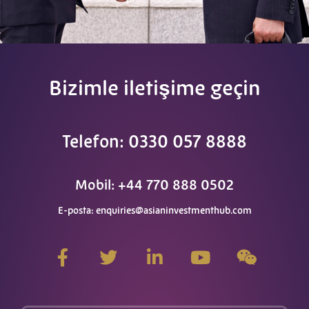
Bizimle iletişime geçin
Telefon: 0330 057 8888
Mobil: +44 770 888 0502
E-posta:
enquiries@asianinvestmenthub.com
F
h
L
Y
W
a
e
i
o
e
c
y
n
u
i
e
e
k
t
x
b
c
e
u
i