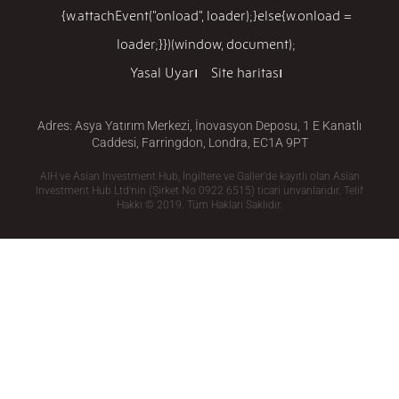
{w.attachEvent("onload", loader);}else{w.onload =
loader;}})(window, document);
Yasal Uyarı
Site haritası
Adres: Asya Yatırım Merkezi, İnovasyon Deposu, 1 E Kanatlı
Caddesi, Farringdon, Londra, EC1A 9PT
AIH ve Asian Investment Hub, İngiltere ve Galler'de kayıtlı olan Asian
Investment Hub Ltd'nin (Şirket No 0922 6515) ticari unvanlarıdır. Telif
Hakkı © 2019. Tüm Hakları Saklıdır.