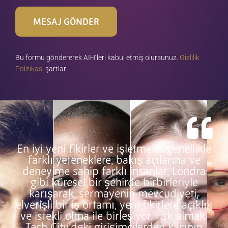
MESAJ GÖNDER
Bu formu göndererek AIH’leri kabul etmiş olursunuz.
Gizlilik
Politikası
şartlar
En iyi yeni fikirler ve işletmeler genellikle
farklı yeteneklere, bakış açılarına ve
deneyime sahip farklı insanlar, Londra
gibi küresel bir şehirde birbirleriyle
karışarak, sermayenin mevcudiyeti,
elverişli bir iş ortamı, yeni fikirlere açıklık
ve istekli olma ile birleşiyor. risk almak.
Tech City’deki girişimcilerden kaçının