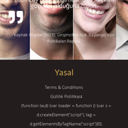
göçmen olduğuna bakın.
Kaynak: Migreat (2015). Girişimcilere Açık: Başlangıç Vize
Politikaları Raporu.
Yasal
Terms & Conditions
Gizlilik Politikası
(function (w,d) {var loader = function () {var s =
d.createElement("script"), tag =
d.getElementsByTagName("script")[0];