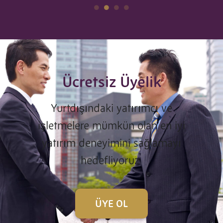
Ücretsiz Üyelik
Yurtdışındaki yatırımcı ve
işletmelere mümkün olan en iyi
yatırım deneyimini sağlamayı
hedefliyoruz
ÜYE OL