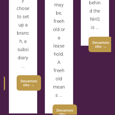
y
behin
may
chose
d the
be,
to set
NHS
freeh
up a
is ...
old or
branc
a
h, a
Devamını
lease
oku →
subsi
hold.
diary
A
...
freeh
old
Devamını
oku →
mean
s ...
Devamını
oku →