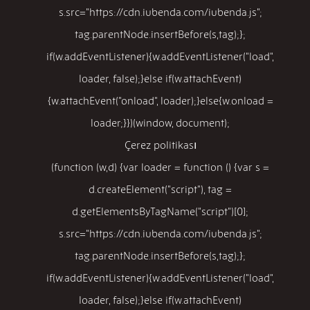
s.src="https://cdn.iubenda.com/iubenda.js";
tag.parentNode.insertBefore(s,tag);};
if(w.addEventListener){w.addEventListener("load",
loader, false);}else if(w.attachEvent)
{w.attachEvent("onload", loader);}else{w.onload =
loader;}})(window, document);
Çerez politikası
(function (w,d) {var loader = function () {var s =
d.createElement("script"), tag =
d.getElementsByTagName("script")[0];
s.src="https://cdn.iubenda.com/iubenda.js";
tag.parentNode.insertBefore(s,tag);};
if(w.addEventListener){w.addEventListener("load",
loader, false);}else if(w.attachEvent)