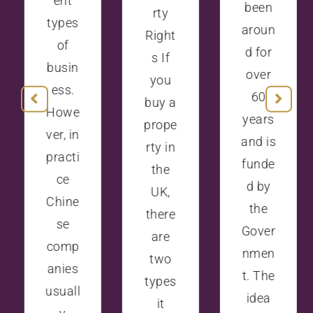
ent
been
rty
types
aroun
Right
of
d for
s If
busin
over
you
ess.
60
buy a
Howe
years
prope
ver, in
and is
rty in
practi
funde
the
ce
d by
UK,
Chine
the
there
se
Gover
are
comp
nmen
two
anies
t. The
types
usuall
idea
it