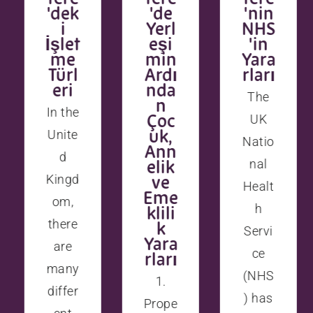
'dek
'de
'nin
i
Yerl
NHS
İşlet
eşi
'in
me
min
Yara
Türl
Ardı
rları
eri
nda
The
n
In the
Çoc
UK
uk,
Unite
Natio
Ann
d
elik
nal
ve
Kingd
Healt
Eme
om,
h
klili
there
k
Servi
Yara
are
ce
rları
many
(NHS
1.
differ
) has
Prope