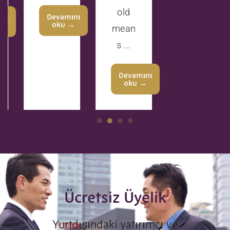
old
Devamını
oku →
mean
s ...
Devamını
oku →
Ücretsiz Üyelik
Yurtdışındaki yatırımcı ve