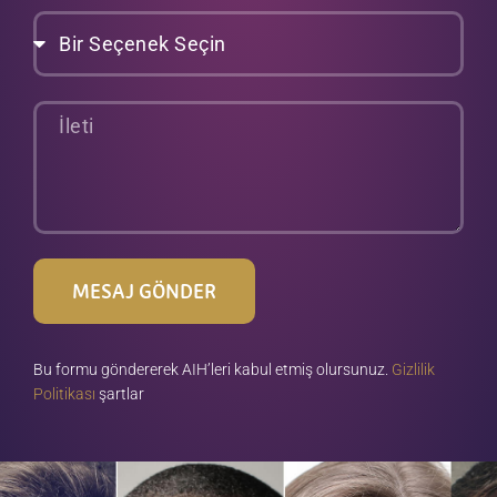
Bir
Seçenek
Seçin
İleti
MESAJ GÖNDER
Bu formu göndererek AIH’leri kabul etmiş olursunuz.
Gizlilik
Politikası
şartlar