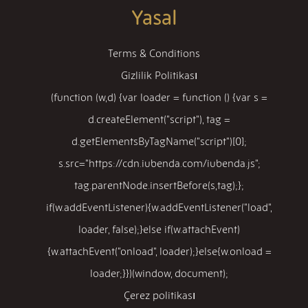
Yasal
Terms & Conditions
Gizlilik Politikası
(function (w,d) {var loader = function () {var s =
d.createElement("script"), tag =
d.getElementsByTagName("script")[0];
s.src="https://cdn.iubenda.com/iubenda.js";
tag.parentNode.insertBefore(s,tag);};
if(w.addEventListener){w.addEventListener("load",
loader, false);}else if(w.attachEvent)
{w.attachEvent("onload", loader);}else{w.onload =
loader;}})(window, document);
Çerez politikası