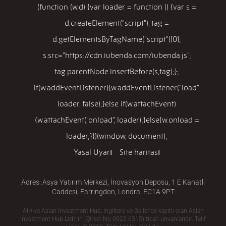
(function (w,d) {var loader = function () {var s =
d.createElement("script"), tag =
d.getElementsByTagName("script")[0];
s.src="https://cdn.iubenda.com/iubenda.js";
tag.parentNode.insertBefore(s,tag);};
if(w.addEventListener){w.addEventListener("load",
loader, false);}else if(w.attachEvent)
{w.attachEvent("onload", loader);}else{w.onload =
loader;}})(window, document);
Yasal Uyarı
Site haritası
Adres: Asya Yatırım Merkezi, İnovasyon Deposu, 1 E Kanatlı
Caddesi, Farringdon, Londra, EC1A 9PT
AIH ve Asian Investment Hub, İngiltere ve Galler'de kayıtlı olan Asian
Investment Hub Ltd'nin (Şirket No 0922 6515) ticari unvanlarıdır. Telif