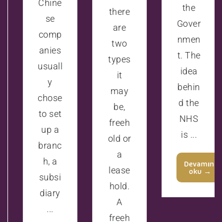
Chine
the
there
se
Gover
are
comp
nmen
two
anies
t. The
types
usuall
idea
it
y
behin
may
chose
d the
be,
to set
NHS
freeh
up a
is ...
old or
branc
a
h, a
Devamını
lease
oku →
subsi
hold.
diary
A
...
freeh