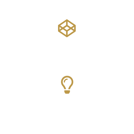
Daha fazlasını bul
1. kat
Yenilik Vizesi
Daha fazlasını bul
1. kat
Başlangıç Vize