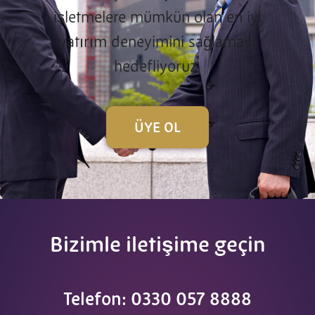
işletmelere mümkün olan en iyi
yatırım deneyimini sağlamayı
hedefliyoruz
ÜYE OL
Bizimle iletişime geçin
Telefon: 0330 057 8888