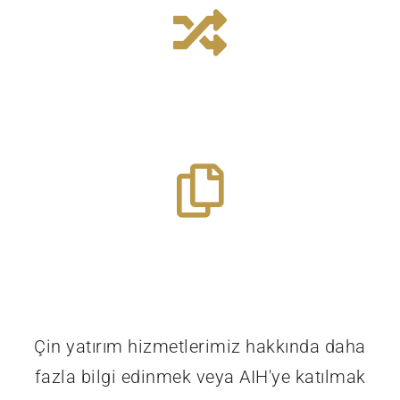
Daha fazlasını bul
Merger & Acquisitions
Daha fazlasını bul
Yasal
evraklar
Çin yatırım hizmetlerimiz hakkında daha
fazla bilgi edinmek veya AIH'ye katılmak