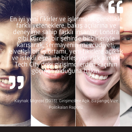
En iyi yeni fikirler ve işletmeler genellikle
farklı yeteneklere, bakış açılarına ve
deneyime sahip farklı insanlar, Londra
gibi küresel bir şehirde birbirleriyle
karışarak, sermayenin mevcudiyeti,
elverişli bir iş ortamı, yeni fikirlere açıklık
ve istekli olma ile birleşiyor. risk almak.
Tech City’deki girişimcilerden kaçının
göçmen olduğuna bakın.
Kaynak: Migreat (2015). Girişimcilere Açık: Başlangıç Vize
Politikaları Raporu.