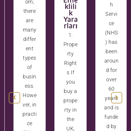
om,
h
klili
there
k
Servi
Yara
are
ce
rları
many
(NHS
1.
differ
) has
Prope
ent
been
rty
types
aroun
Right
of
d for
s If
busin
over
you
ess.
60
buy a
Howe
years
prope
ver, in
and is
rty in
practi
funde
the
ce
d by
UK,