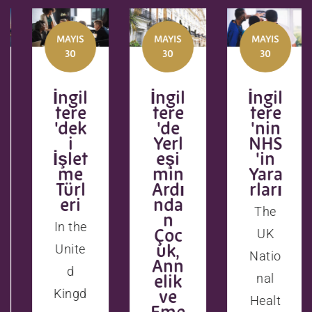
MAYIS
MAYIS
MAYIS
30
30
30
İngil
İngil
İngil
tere
tere
tere
'dek
'de
'nin
i
Yerl
NHS
İşlet
eşi
'in
me
min
Yara
Türl
Ardı
rları
eri
nda
The
n
In the
Çoc
UK
uk,
Unite
Natio
Ann
d
elik
nal
ve
Kingd
Healt
Eme