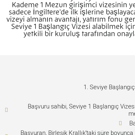
Kademe 1 Mezun girişimci vizesinin yer
sadece İngiltere'de ilk işlerine başlayac
vizeyi almanın avantajı, yatırım fonu g
Seviye 1 Başlangıç Vizesi alabilmek iç
yetkili bir kuruluş tarafından onay
1. Seviye Başlangıç 
Başvuru sahibi, Seviye 1 Başlangıç Vize
me
Ba
Başvuran, Birleşik Krallık'taki süre boyunca 