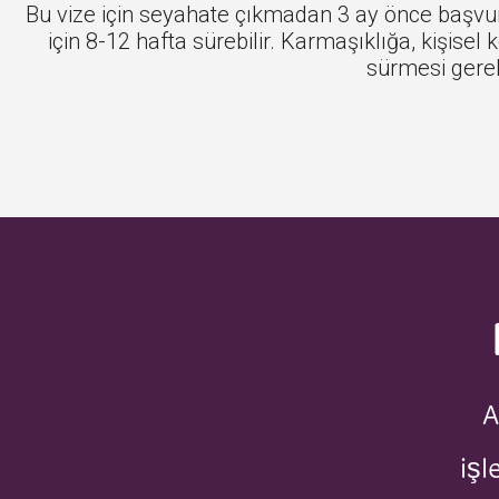
Bu vize için seyahate çıkmadan 3 ay önce başvurab
için 8-12 hafta sürebilir. Karmaşıklığa, kişis
sürmesi gereke
A
işl