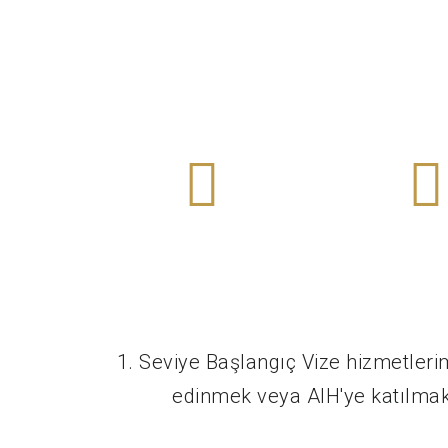
fazlasını bul
fazlasın
Daha
Dah
1. kat
1. ka
Yatırım Vizesi
Yenilik V
1. Seviye Başlangıç Vize hizmetleri
edinmek veya AIH'ye katılmak 