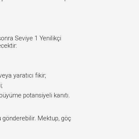
onra Seviye 1 Yenilikçi
cektir:
ya yaratıcı fikir;
i;
büyüme potansiyeli kanıtı.
u gönderebilir. Mektup, göç