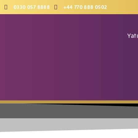
İçeriğe
0330 057 8888
+44 770 888 0502
geç
Yat