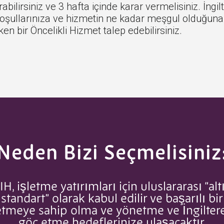
ilirsiniz ve 3 hafta içinde karar vermelisiniz. İngil
el koşullarınıza ve hizmetin ne kadar meşgul olduğun
n bir Öncelikli Hizmet talep edebilirsiniz.
Neden Bizi Seçmelisiniz
IH, işletme yatırımları için uluslararası “alt
standart” olarak kabul edilir ve başarılı bir
etmeye sahip olma ve yönetme ve İngilter
göç etme hedeflerinize ulaşacaktır.