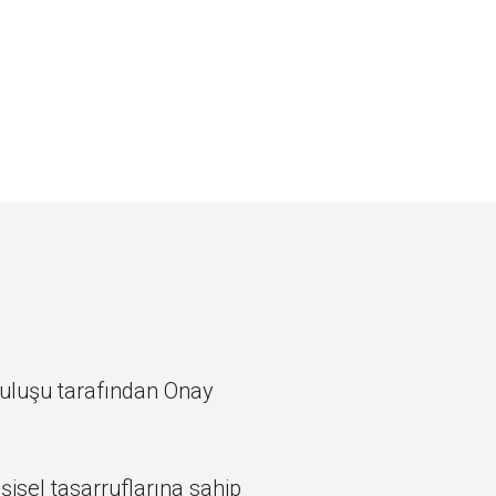
ruluşu tarafından Onay
işisel tasarruflarına sahip