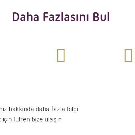
Daha Fazlasını Bul
ı bul
fazlasını bul
fazlasın
a
Daha
Dah
t
1. kat
Merge
izesi
Başlangıç Vize
Acquisi
miz hakkında daha fazla bilgi
için lütfen bize ulaşın